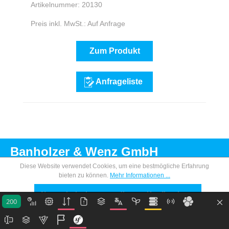
Artikelnummer: 20130
Preis inkl. MwSt.: Auf Anfrage
Zum Produkt
Anfrageliste
Banholzer & Wenz GmbH
Diese Website verwendet Cookies, um eine bestmögliche Erfahrung
bieten zu können.
Mehr Informationen ...
Nur technisch notwendige
Konfigurieren
200
Impressum
Alle Cookies akzeptieren