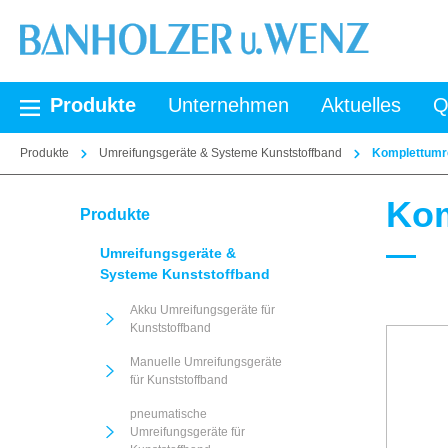
springen
Zur Hauptnavigation springen
Produkte
Unternehmen
Aktuelles
Q
Produkte
Umreifungsgeräte & Systeme Kunststoffband
Komplettumre
Kom
Produkte
Umreifungsgeräte &
Systeme Kunststoffband
Akku Umreifungsgeräte für
Kunststoffband
Manuelle Umreifungsgeräte
für Kunststoffband
pneumatische
Umreifungsgeräte für