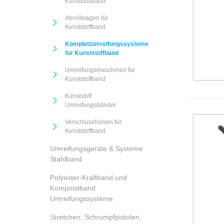
Kunststoffband
Abrollwagen für
Kunststoffband
Komplettumreifungssysteme
für Kunststoffband
Umreifungsmaschinen für
Kunststoffband
Kunststoff
Umreifungsbänder
Verschlusshülsen für
Kunststoffband
Umreifungsgeräte & Systeme
Stahlband
Polyester-Kraftband und
Kompositband
Umreifungssysteme
Stretchen, Schrumpfpistolen,