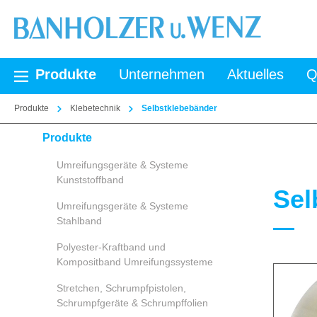
springen
Zur Hauptnavigation springen
Produkte
Unternehmen
Aktuelles
Q
Produkte
Klebetechnik
Selbstklebebänder
Produkte
Umreifungsgeräte & Systeme
Kunststoffband
Sel
Umreifungsgeräte & Systeme
Stahlband
Polyester-Kraftband und
Kompositband Umreifungssysteme
Stretchen, Schrumpfpistolen,
Schrumpfgeräte & Schrumpffolien