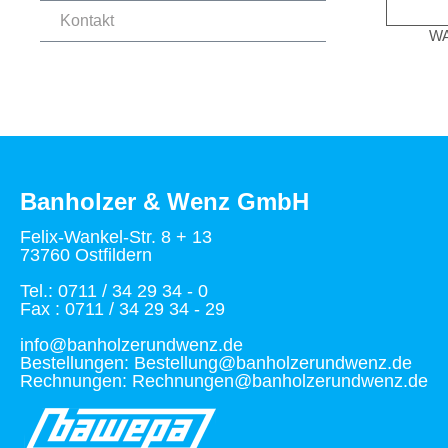
Kontakt
W
Banholzer & Wenz GmbH
Felix-Wankel-Str. 8 + 13
73760 Ostfildern
Tel.: 0711 / 34 29 34 - 0
Fax : 0711 / 34 29 34 - 29
info@banholzerundwenz.de
Bestellungen: Bestellung@banholzerundwenz.de
Rechnungen: Rechnungen@banholzerundwenz.de