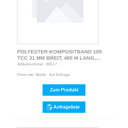
POLYESTER-KOMPOSITBAND 105
TCC 31 MM BREIT, 400 M LANG,
NICHT MHER LIEFERBAR WIRD
Artikelnummer: 30517
ERSETZT DURCH 30525
Preis inkl. MwSt.: Auf Anfrage
Zum Produkt
Anfrageliste