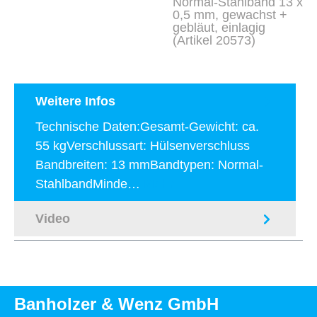
Normal-Stahlband 13 x
0,5 mm, gewachst +
gebläut, einlagig
(Artikel 20573)
Weitere Infos
Technische Daten:Gesamt-Gewicht: ca.
55 kgVerschlussart: Hülsenverschluss
Bandbreiten: 13 mmBandtypen: Normal-
StahlbandMinde…
Mehr
Video
Banholzer & Wenz GmbH