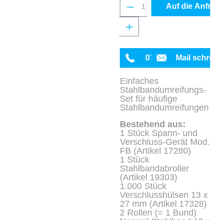
Produkt Anzahl: Gib 
Auf die Anfrag
0711 342934-0
Mail schrei
Einfaches
Stahlbandumreifungs-
Set für häufige
Stahlbandumreifungen
Bestehend aus:
1 Stück Spann- und
Verschluss-Gerät Mod.
FB (Artikel 17280)
1 Stück
Stahlbandabroller
(Artikel 19303)
1.000 Stück
Verschlusshülsen 13 x
27 mm (Artikel 17328)
2 Rollen (= 1 Bund)