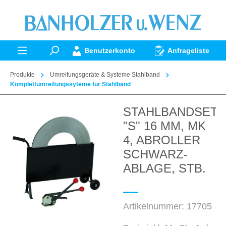
alt springen
Benutzerkonto
Anfrageliste
Produkte
Umreifungsgeräte & Systeme Stahlband
Komplettumreifungssyteme für Stahlband
STAHLBANDSET
Bildergalerie überspringen
"S" 16 MM, MK
4, ABROLLER
SCHWARZ-
ABLAGE, STB.
Artikelnummer:
17705