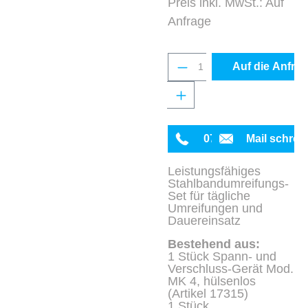
Preis inkl. MwSt.: Auf
Anfrage
Produkt Anzahl: Gib 
Auf die Anfrag
0711 342934-0
Mail schrei
Leistungsfähiges
Stahlbandumreifungs-
Set für tägliche
Umreifungen und
Dauereinsatz
Bestehend aus:
1 Stück Spann- und
Verschluss-Gerät Mod.
MK 4, hülsenlos
(Artikel 17315)
1 Stück