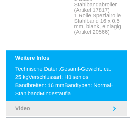
Stahlbandabroller
(Artikel 17817)
1 Rolle Spezialrolle
Stahlband 16 x 0,5
mm, blank, einlagig
(Artikel 20566)
Weitere Infos
Technische Daten:Gesamt-Gewicht: ca.
25 kgVerschlussart: Hülsenlos
Bandbreiten: 16 mmBandtypen: Normal-
StahlbandMindestaufla…
Mehr
Video