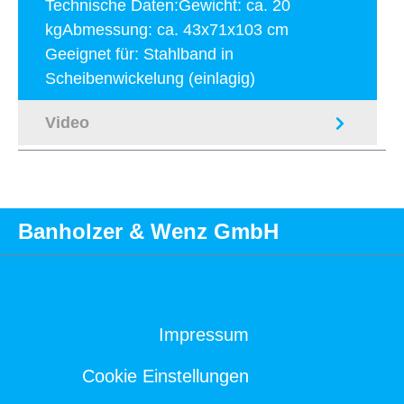
Technische Daten:Gewicht: ca. 20
kgAbmessung: ca. 43x71x103 cm
Geeignet für: Stahlband in
Scheibenwickelung (einlagig)
Mehr
Video
Banholzer & Wenz GmbH
Impressum
Cookie Einstellungen