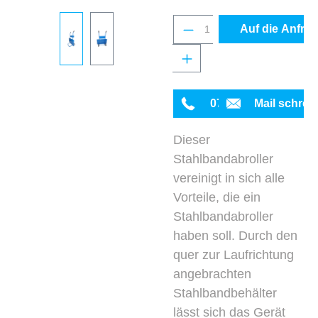
Produkt Anzahl: Gib 
Auf die Anfrag
0711 342934-0
Mail schrei
Dieser
Stahlbandabroller
vereinigt in sich alle
Vorteile, die ein
Stahlbandabroller
haben soll. Durch den
quer zur Laufrichtung
angebrachten
Stahlbandbehälter
lässt sich das Gerät