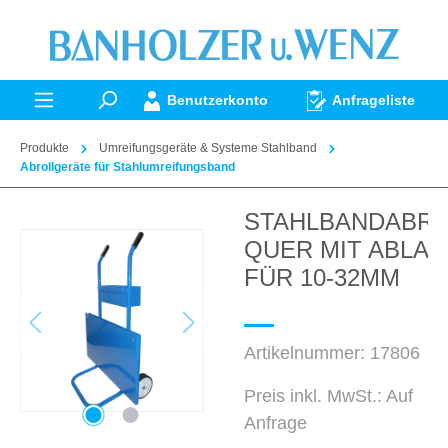
alt springen
Benutzerkonto
Anfrageliste
Produkte
Umreifungsgeräte & Systeme Stahlband
Abrollgeräte für Stahlumreifungsband
STAHLBANDABR
Bildergalerie überspringen
QUER MIT ABLA
FÜR 10-32MM
Artikelnummer:
17806
Preis inkl. MwSt.: Auf
Anfrage