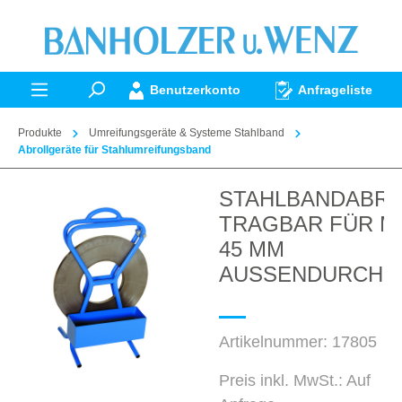
alt springen
Benutzerkonto
Anfrageliste
Produkte
Umreifungsgeräte & Systeme Stahlband
Abrollgeräte für Stahlumreifungsband
STAHLBANDABR
Bildergalerie überspringen
TRAGBAR FÜR M
45 MM
AUSSENDURCHM
Artikelnummer:
17805
Preis inkl. MwSt.: Auf