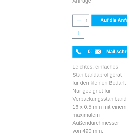
Anfrage
Produkt Anzahl: Gib 
Auf die Anfrag
0711 342934-0
Mail schrei
Leichtes, einfaches
Stahlbandabrollgerät
für den kleinen Bedarf.
Nur geeignet für
Verpackungsstahlband
16 x 0,5 mm mit einem
maximalem
Außendurchmesser
von 490 mm.