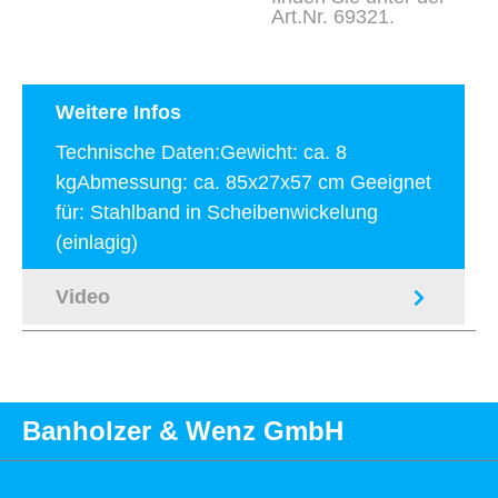
Art.Nr. 69321.
Weitere Infos
Technische Daten:Gewicht: ca. 8
kgAbmessung: ca. 85x27x57 cm Geeignet
für: Stahlband in Scheibenwickelung
(einlagig)
Mehr
Video
Banholzer & Wenz GmbH