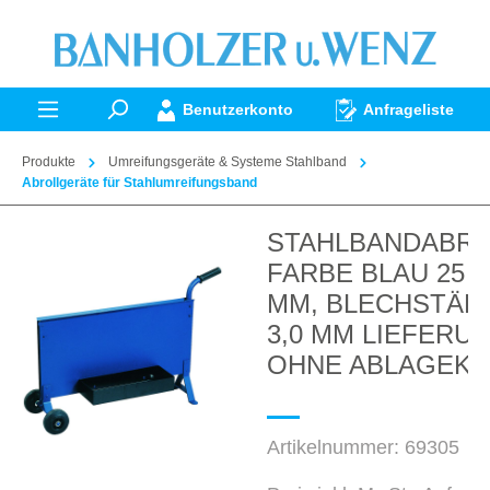
alt springen
Benutzerkonto
Anfrageliste
Produkte
Umreifungsgeräte & Systeme Stahlband
Abrollgeräte für Stahlumreifungsband
STAHLBANDABR
Bildergalerie überspringen
FARBE BLAU 25 B
MM, BLECHSTÄR
3,0 MM LIEFERU
OHNE ABLAGEK
Artikelnummer:
69305