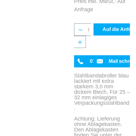
Preis inkl. MwSt.: Auf
Anfrage
Produkt Anzahl: Gib 
Auf die Anfrag
0711 342934-0
Mail schrei
Stahlbandabroller blau
lackiert mit extra
starkem 3,0 mm
dickem Blech. Für 25 –
32 mm einlagiges
Verpackungsstahlband
.
Achtung: Lieferung
ohne Ablagekasten.
Den Ablagekasten
finden Sie unter der