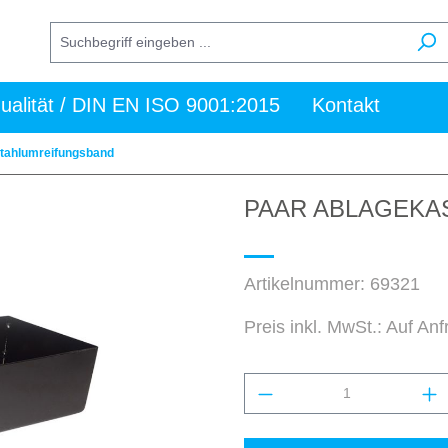
ualität / DIN EN ISO 9001:2015
Kontakt
 Stahlumreifungsband
PAAR ABLAGEKA
Artikelnummer:
69321
Preis inkl. MwSt.: Auf An
Produkt Anzahl: Gi