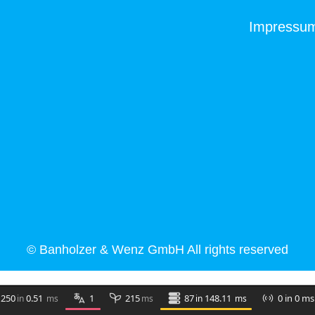
Impressu
© Banholzer & Wenz GmbH All rights reserved
250
0.51
1
215
87
148.11
0 in 0 ms
ms
in
ms
in
ms