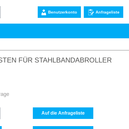
Benutzerkonto
Anfrageliste
STEN FÜR STAHLBANDABROLLER
frage
b den gewünschten Wert ein oder benutze d
Auf die Anfrageliste