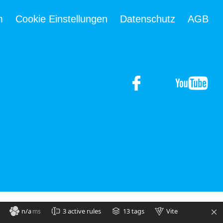
m
Cookie Einstellungen
Datenschutz
AGB
n/a
3 active rules
13 tags
Vite
ms