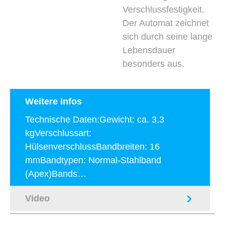
Verschlussfestigkeit.
Der Automat zeichnet
sich durch seine lange
Lebensdauer
besonders aus.
Weitere Infos
Technische Daten:Gewicht: ca. 3,3
kgVerschlussart:
HülsenverschlussBandbreiten: 16
mmBandtypen: Normal-Stahlband
(Apex)Bands…
Mehr
Video