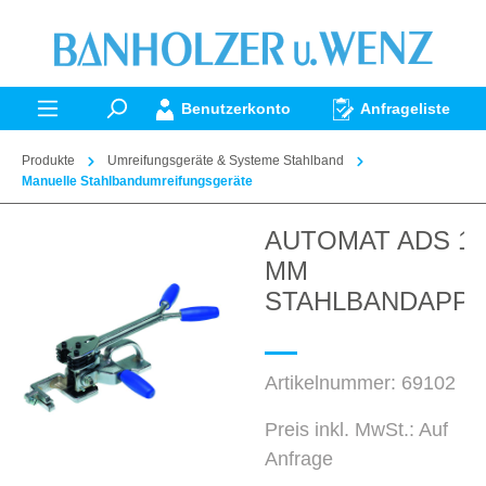
alt springen
Benutzerkonto
Anfrageliste
Produkte
Umreifungsgeräte & Systeme Stahlband
Manuelle Stahlbandumreifungsgeräte
AUTOMAT ADS 16
Bildergalerie überspringen
MM
STAHLBANDAPPA
Artikelnummer:
69102
Preis inkl. MwSt.: Auf
Anfrage