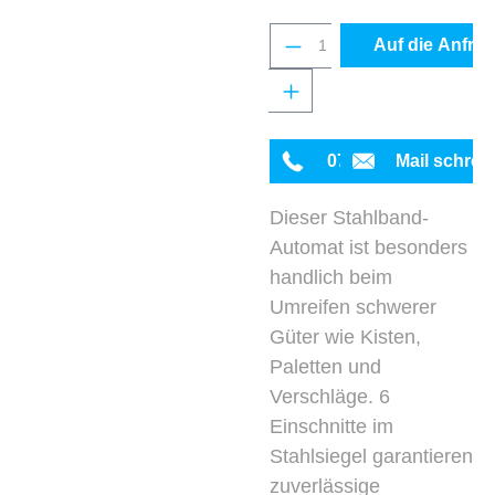
Produkt Anzahl: Gib 
Auf die Anfrag
0711 342934-0
Mail schrei
Dieser Stahlband-
Automat ist besonders
handlich beim
Umreifen schwerer
Güter wie Kisten,
Paletten und
Verschläge. 6
Einschnitte im
Stahlsiegel garantieren
zuverlässige