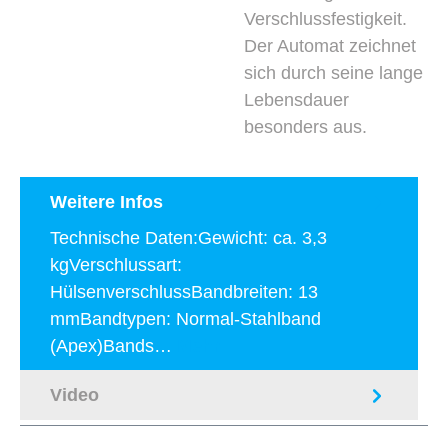
Verschlussfestigkeit.
Der Automat zeichnet
sich durch seine lange
Lebensdauer
besonders aus.
Weitere Infos
Technische Daten:Gewicht: ca. 3,3
kgVerschlussart:
HülsenverschlussBandbreiten: 13
mmBandtypen: Normal-Stahlband
(Apex)Bands…
Mehr
Video