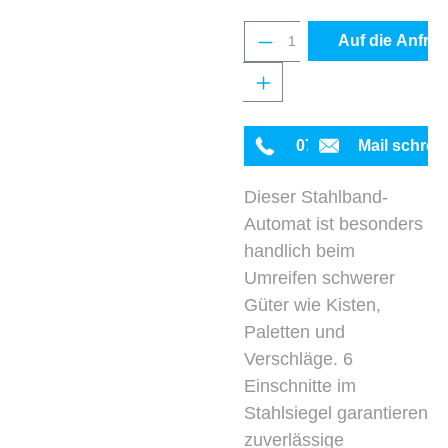
Produkt Anzahl: Gib 
Auf die Anfrag
0711 342934-0
Mail schrei
Dieser Stahlband-
Automat ist besonders
handlich beim
Umreifen schwerer
Güter wie Kisten,
Paletten und
Verschläge. 6
Einschnitte im
Stahlsiegel garantieren
zuverlässige