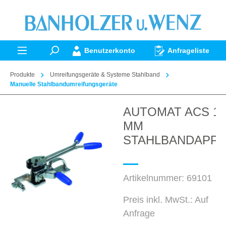
alt springen
Benutzerkonto
Anfrageliste
Produkte
Umreifungsgeräte & Systeme Stahlband
Manuelle Stahlbandumreifungsgeräte
AUTOMAT ACS 13
Bildergalerie überspringen
MM
STAHLBANDAPPA
Artikelnummer:
69101
Preis inkl. MwSt.: Auf
Anfrage